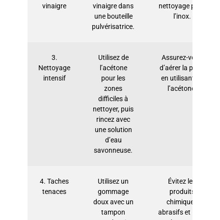
vinaigre
vinaigre dans
nettoyage pour
une bouteille
l’inox.
pulvérisatrice.
3.
Utilisez de
Assurez-vous
Nettoyage
l’acétone
d’aérer la pièce
intensif
pour les
en utilisant de
zones
l’acétone.
difficiles à
nettoyer, puis
rincez avec
une solution
d’eau
savonneuse.
4. Taches
Utilisez un
Évitez les
tenaces
gommage
produits
doux avec un
chimiques
tampon
abrasifs et l’eau