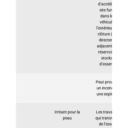
d’accéder au
site fument
dans leurs
véhicules à
l’extérieur de la
clôture (mais
directement
adjacents aux
réservoirs de
stockage
d’essence).
Peut provoquer
un incendie ou
une explosion.
Irritant pour la
Les travailleurs
peau
qui transvasent
de l’essence