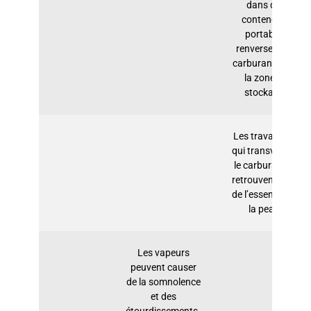
dans des
conteneurs
portables
renversent du
carburant dans
la zone de
stockage.
Les travailleurs
qui transvasent
le carburant se
retrouvent avec
de l’essence sur
la peau.
Les vapeurs
peuvent causer
de la somnolence
et des