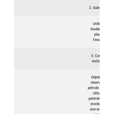
2. Substitution
Utiliser du
biodiesel à la
place de
l’essence.
3. Contrôles
techniques
Déplacer les
réservoirs de
pétrole loin de la
clôture de
périmètre et les
stocker dans
une armoire à