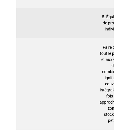
5. Équipement
de protection
individuelle
Faire porter à
tout le personnel
et aux visiteurs
des
combinaisons
ignifuges à
couverture
intégrale chaque
fois qu’ils
approchent de la
zone de
stockage de
pétrole.