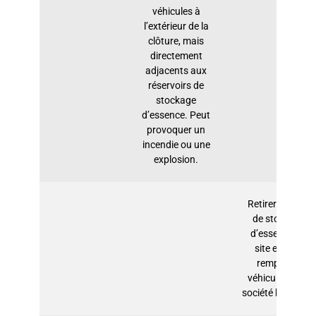
véhicules à
l’extérieur de la
clôture, mais
directement
adjacents aux
réservoirs de
stockage
d’essence. Peut
provoquer un
incendie ou une
explosion.
Retirer les fûts
de stockage
d’essence du
site et faire
remplir les
véhicules de la
société hors site.