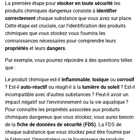
La première étape pour
stocker en toute sécurité
les
produits chimiques dangereux consiste à
identifier
correctement
chaque substance que vous avez sur place.
Cette étape est cruciale, car l’identification des produits
chimiques que vous stockez vous fournira les
connaissances nécessaires pour comprendre leurs
propriétés
et leurs
dangers
.
Par exemple, vous pourrez répondre à des questions telles
que :
Le produit chimique est-il
inflammable
,
toxique
ou
corrosif
? Est-il
auto-réactif
ou réagit-il à la
lumière du soleil
? Est-il
incompatible avec d’autres substances ? Peut-il avoir un
impact négatif sur l’environnement ou la vie aquatique ?
Pour connaître les propriétés associées aux produits
chimiques dangereux que vous stockez, vous aurez besoin
de la
fiche de données de sécurité (FDS)
. La FDS de
chaque substance que vous stockez peut être fournie par
le fabricant, l’importateur ou le fournisseur de produits