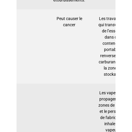
étourdissements.
Peut causer le
Les travailleurs
cancer
qui transvasent
de l’essence
dans des
conteneurs
portables
renversent du
carburant dans
la zone de
stockage.
Les vapeurs se
propagent aux
zones de travail
et le personnel
de fabrication
inhale les
vapeurs