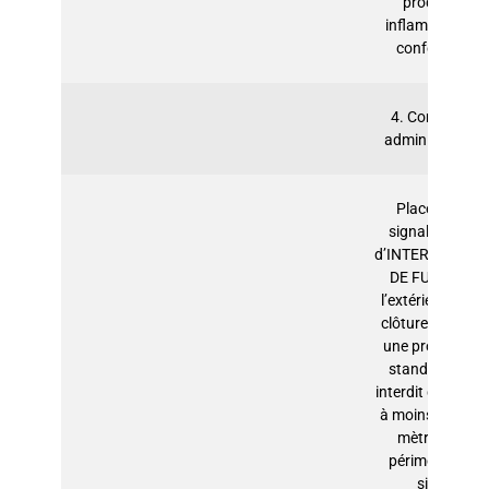
produits
inflammables
conforme.
4. Contrôles
administratifs
Placer une
signalisation
d’INTERDICTION
DE FUMER à
l’extérieur de la
clôture et avoir
une procédure
standard qui
interdit de fumer
à moins de 100
mètres du
périmètre du
site.