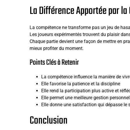
La Différence Apportée par l
La compétence ne transforme pas un jeu de hasard
Les joueurs expérimentés trouvent du plaisir dan
Chaque partie devient une façon de mettre en prat
mieux profiter du moment.
Points Clés à Retenir
La compétence influence la manière de vivr
Elle favorise la patience et la discipline
Elle rend la participation plus active et réflé
Elle permet une meilleure gestion personnel
Elle donne une satisfaction qui dépasse le 
Conclusion