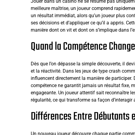
Jouer dans un casino ne se résume pas uniquemen
meilleure maîtrise, un joueur comprend rapideme
un résultat immédiat, alors qu’un joueur plus co
ses décisions et d’appliquer ce qu’il a appris. Cett
manière dont on vit et dont on s’implique dans l’
Quand la Compétence Change
Dès que l’on dépasse la simple découverte, il devi
et la réactivité. Dans les jeux de type crash com
influencent directement la manière de participer
compétence ne garantit jamais un résultat fixe, ma
engageante. Un joueur attentif sait reconnaître l
régularité, ce qui transforme sa façon d’interagir a
Différences Entre Débutants 
Un nouveau joueur découvre chaque partie comme