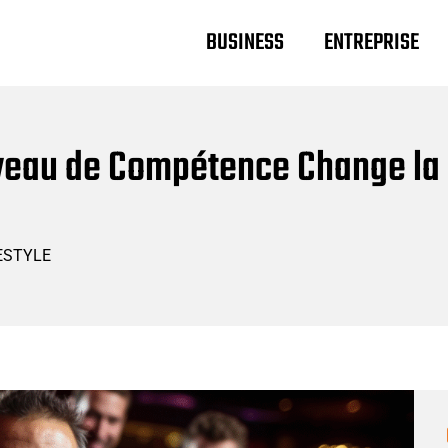
BUSINESS
ENTREPRISE
veau de Compétence Change la 
ESTYLE