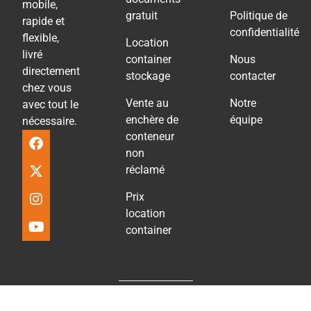
mobile,
gratuit
Politique de
rapide et
confidentialité
flexible,
Location
livré
container
Nous
directement
stockage
contacter
chez vous
Vente au
Notre
avec tout le
enchère de
équipe
nécessaire.
conteneur
non
réclamé
Prix
location
container
Copyright © – 2026 Mobile Cube Service – Tous les droits