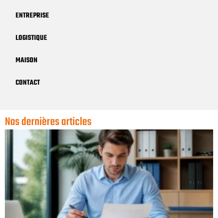
ENTREPRISE
LOGISTIQUE
MAISON
CONTACT
Nos dernières articles