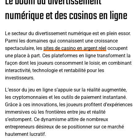
Le boom du divertissement
numérique et des casinos en ligne
Le secteur du divertissement numérique est en plein essor.
Parmi les domaines qui connaissent une croissance
spectaculaire, les
sites de casino en argent réel
occupent
une place à part. Ces plateformes en ligne transforment la
façon dont les joueurs consomment le loisir, en combinant
interactivité, technologie et rentabilité pour les
investisseurs.
L’essor du jeu en ligne s’appuie sur la réalité augmentée,
les cryptomonnaies et les outils de paiement instantané.
Grâce à ces innovations, les joueurs profitent d’expériences
immersives où les frontières entre jeu et réalité
s’estompent. Ce dynamisme attire de nombreux
entrepreneurs désireux de se positionner sur ce marché
hautement lucratif.