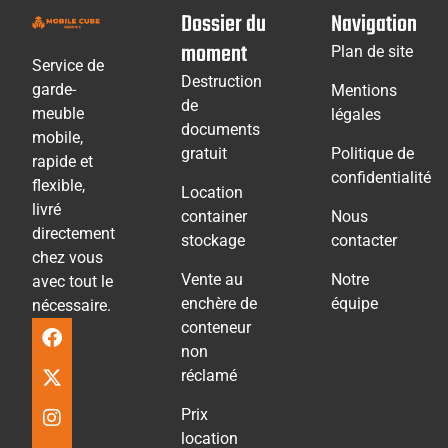
Dossier du
Navigation
moment
Plan de site
Service de
Destruction
garde-
Mentions
de
meuble
légales
documents
mobile,
gratuit
Politique de
rapide et
confidentialité
flexible,
Location
livré
container
Nous
directement
stockage
contacter
chez vous
Vente au
Notre
avec tout le
enchère de
équipe
nécessaire.
conteneur
non
réclamé
Prix
location