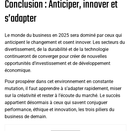
Conclusion : Anticiper, innover et
s’adapter
Le monde du business en 2025 sera dominé par ceux qui
anticipent le changement et osent innover. Les secteurs du
divertissement, de la durabilité et de la technologie
continueront de converger pour créer de nouvelles
opportunités d’investissement et de développement
économique.
Pour prospérer dans cet environnement en constante
mutation, il faut apprendre à s’adapter rapidement, miser
sur la créativité et rester à l’écoute du marché. Le succès
appartient désormais à ceux qui savent conjuguer
performance, éthique et innovation, les trois piliers du
business de demain.