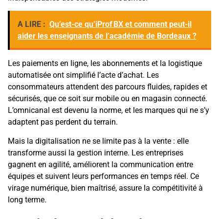
A LIRE :
Qu’est-ce qu’iProf BX et comment peut-il
aider les enseignants de l’académie de Bordeaux ?
Les paiements en ligne, les abonnements et la logistique
automatisée ont simplifié l’acte d’achat. Les
consommateurs attendent des parcours fluides, rapides et
sécurisés, que ce soit sur mobile ou en magasin connecté.
L’omnicanal est devenu la norme, et les marques qui ne s’y
adaptent pas perdent du terrain.
Mais la digitalisation ne se limite pas à la vente : elle
transforme aussi la gestion interne. Les entreprises
gagnent en agilité, améliorent la communication entre
équipes et suivent leurs performances en temps réel. Ce
virage numérique, bien maîtrisé, assure la compétitivité à
long terme.