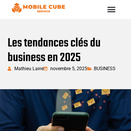
Les tendances clés du
business en 2025
Mathieu Lainé
novembre 5, 2025
BUSINESS