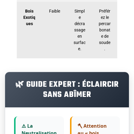
Bois
Faible
Simpl
Préfér
Exotiq
e
ez le
ues
décra
percar
ssage
bonat
en
e de
surfac
soude
e.
.
🌿 GUIDE EXPERT : ÉCLAIRCIR
SANS ABÎMER
⚠️ La
🪓 Attention
Neutralisation
au « bois