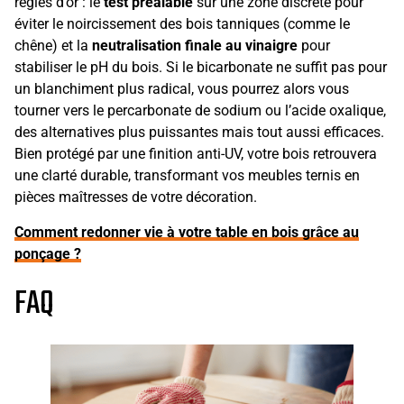
règles d’or : le
test préalable
sur une zone discrète pour
éviter le noircissement des bois tanniques (comme le
chêne) et la
neutralisation finale au vinaigre
pour
stabiliser le pH du bois. Si le bicarbonate ne suffit pas pour
un blanchiment plus radical, vous pourrez alors vous
tourner vers le percarbonate de sodium ou l’acide oxalique,
des alternatives plus puissantes mais tout aussi efficaces.
Bien protégé par une finition anti-UV, votre bois retrouvera
une clarté durable, transformant vos meubles ternis en
pièces maîtresses de votre décoration.
Comment redonner vie à votre table en bois grâce au
ponçage ?
FAQ