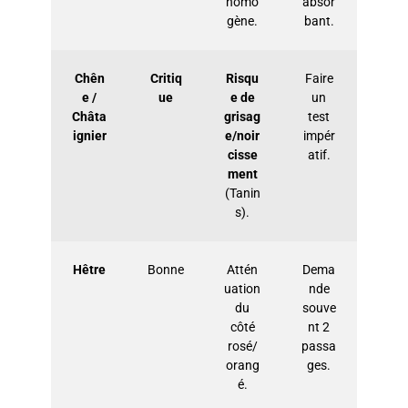
homo
absor
gène.
bant.
Chên
Critiq
Risqu
Faire
e /
ue
e de
un
Châta
grisag
test
ignier
e/noir
impér
cisse
atif.
ment
(Tanin
s).
Hêtre
Bonne
Attén
Dema
uation
nde
du
souve
côté
nt 2
rosé/
passa
orang
ges.
é.