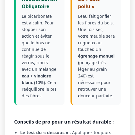
Obligatoire
poilu »
Le bicarbonate
L’eau fait gonfler
est alcalin. Pour
les fibres du bois.
stopper son
Une fois sec,
action et éviter
votre meuble sera
que le bois ne
rugueux au
continue de
toucher. Un
réagir sous le
égrenage manuel
vernis, rincez
(ponçage très
avec un mélange
léger au grain
eau + vinaigre
240) est
blanc
(10%). Cela
nécessaire pour
rééquilibre le pH
retrouver une
des fibres.
douceur parfaite.
Conseils de pro pour un résultat durable :
Le test du « dessous » :
Appliquez toujours