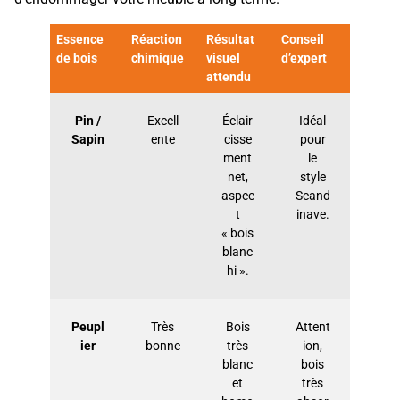
Essence
Réaction
Résultat
Conseil
de bois
chimique
visuel
d’expert
attendu
Pin /
Excell
Éclair
Idéal
Sapin
ente
cisse
pour
ment
le
net,
style
aspec
Scand
t
inave.
« bois
blanc
hi ».
Peupl
Très
Bois
Attent
ier
bonne
très
ion,
blanc
bois
et
très