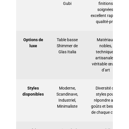
Gubi
finitions
soignées,
excellent rapport
qualité-prix
Options de
Table basse
Matériaux
luxe
Shimmer de
nobles,
Glas Italia
techniques
artisanales,
véritable œuvre
d’art
Styles
Moderne,
Diversité de
disponibles
Scandinave,
styles pour
Industriel,
répondre aux
Minimaliste
goûts et besoins
de chaque client