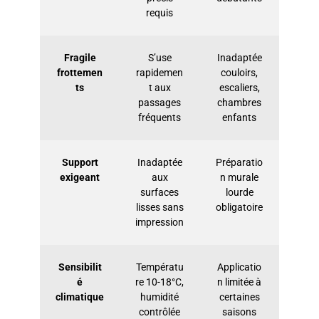
requis
Fragile
S’use
Inadaptée
frottemen
rapidemen
couloirs,
ts
t aux
escaliers,
passages
chambres
fréquents
enfants
Support
Inadaptée
Préparatio
exigeant
aux
n murale
surfaces
lourde
lisses sans
obligatoire
impression
Sensibilit
Températu
Applicatio
é
re 10-18°C,
n limitée à
climatique
humidité
certaines
contrôlée
saisons