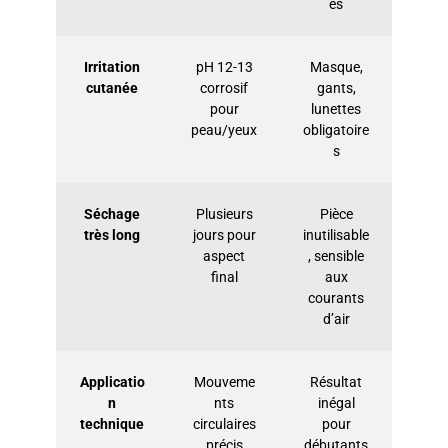
es
Irritation
pH 12-13
Masque,
cutanée
corrosif
gants,
pour
lunettes
peau/yeux
obligatoire
s
Séchage
Plusieurs
Pièce
très long
jours pour
inutilisable
aspect
, sensible
final
aux
courants
d’air
Applicatio
Mouveme
Résultat
n
nts
inégal
technique
circulaires
pour
précis
débutants