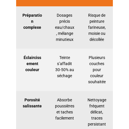
Préparatio
Dosages
Risque de
n
précis
peinture
complexe
eau/chaux
farineuse,
, mélange
moisie ou
minutieux
décollée
Éclairciss
Teinte
Plusieurs
ement
s’affadit
couches
couleur
30-50% au
pour
séchage
couleur
souhaitée
Porosité
Absorbe
Nettoyage
salissante
poussières
fréquent
et taches
délicat,
facilement
traces
persistant