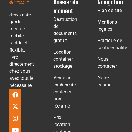
Dossier du
Navigation
moment
Plan de site
Service de
Destruction
garde-
Mentions
de
meuble
légales
documents
mobile,
gratuit
Politique de
rapide et
confidentialité
flexible,
Location
livré
container
Nous
directement
stockage
contacter
chez vous
Vente au
Notre
avec tout le
enchère de
équipe
nécessaire.
conteneur
non
réclamé
Prix
location
container