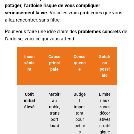
potager, l’ardoise risque de vous compliquer
sérieusement la vie.
Voici les vrais problèmes que vous
allez rencontrer, sans filtre.
Pour vous faire une idée claire des
problèmes concrets
de
l’ardoise, voici ce qui vous attend :
Incon
Cause
Consé
Soluti
vénie
princi
quenc
on
nt
pale
e
possi
ble
Coût
Matéri
Budge
Limite
initial
au
t
r aux
élevé
noble,
impor
zones
trans
tant
décor
port
pour
atives
lourd
petite
straté
s
gique