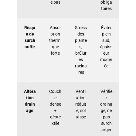
e pas
obliga
toires
Risqu
Absor
Stress
Éviter
e de
ption
des
plein
surch
thermi
plante
sud,
auffe
que
s,
épaiss
forte
brûlur
eur
es
modér
racina
ée
ires
Altéra
Couch
Ventil
Vérifie
tion
e
ation
r
drain
dense
réduit
draina
age
+
e, sol
ge, ne
géote
tassé
pas
xtile
surch
arger