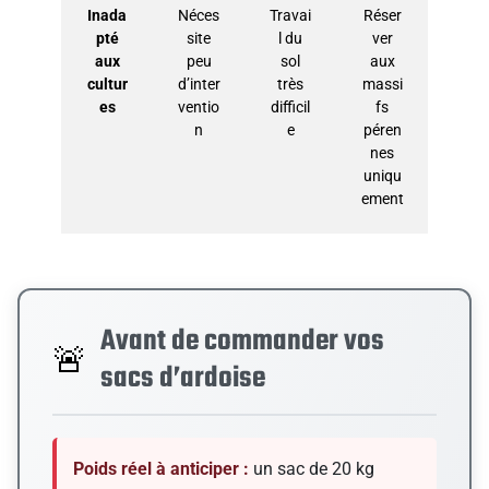
Inada
Néces
Travai
Réser
pté
site
l du
ver
aux
peu
sol
aux
cultur
d’inter
très
massi
es
ventio
difficil
fs
n
e
péren
nes
uniqu
ement
Avant de commander vos
🚨
sacs d’ardoise
Poids réel à anticiper :
un sac de 20 kg