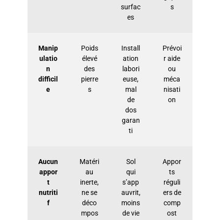
surfac
s
es
Manip
Poids
Install
Prévoi
ulatio
élevé
ation
r aide
n
des
labori
ou
difficil
pierre
euse,
méca
e
s
mal
nisati
de
on
dos
garan
ti
Aucun
Matéri
Sol
Appor
appor
au
qui
ts
t
inerte,
s’app
réguli
nutriti
ne se
auvrit,
ers de
f
déco
moins
comp
mpos
de vie
ost