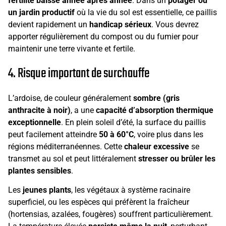
fertilité baisse année après année
. Dans un
potager ou
un jardin productif
où la vie du sol est essentielle, ce paillis
devient rapidement un
handicap sérieux
. Vous devrez
apporter régulièrement du compost ou du fumier pour
maintenir une terre vivante et fertile.
4. Risque important de surchauffe
L’ardoise, de couleur généralement
sombre (gris
anthracite à noir)
, a une
capacité d’absorption thermique
exceptionnelle
. En plein soleil d’été, la surface du paillis
peut facilement atteindre
50 à 60°C
, voire plus dans les
régions méditerranéennes. Cette
chaleur excessive
se
transmet au sol et peut littéralement
stresser ou brûler les
plantes sensibles
.
Les
jeunes plants
, les végétaux à système racinaire
superficiel, ou les espèces qui préfèrent la fraîcheur
(hortensias, azalées, fougères) souffrent particulièrement.