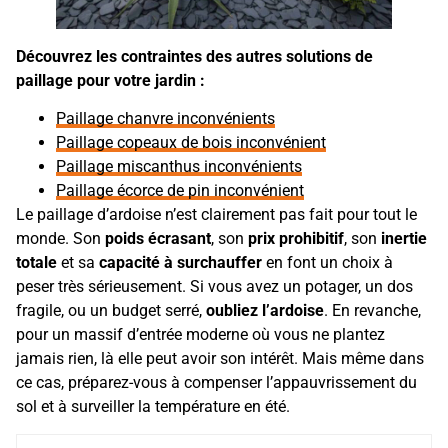
Découvrez les contraintes des autres solutions de
paillage pour votre jardin :
Paillage chanvre inconvénients
Paillage copeaux de bois inconvénient
Paillage miscanthus inconvénients
Paillage écorce de pin inconvénient
Le paillage d’ardoise n’est clairement pas fait pour tout le
monde. Son
poids écrasant
, son
prix prohibitif
, son
inertie
totale
et sa
capacité à surchauffer
en font un choix à
peser très sérieusement. Si vous avez un potager, un dos
fragile, ou un budget serré,
oubliez l’ardoise
. En revanche,
pour un massif d’entrée moderne où vous ne plantez
jamais rien, là elle peut avoir son intérêt. Mais même dans
ce cas, préparez-vous à compenser l’appauvrissement du
sol et à surveiller la température en été.