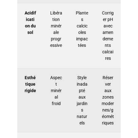
Acidif
Libéra
Plante
Corrig
icati
tion
s
er pH
on du
minér
calcic
avec
sol
ale
oles
amen
progr
impac
deme
essive
tées
nts
calcai
res
Esthé
Aspec
Style
Réser
tique
t
inada
ver
rigide
minér
pté
aux
al
aux
zones
froid
jardin
moder
s
nes/g
natur
éomét
els
riques