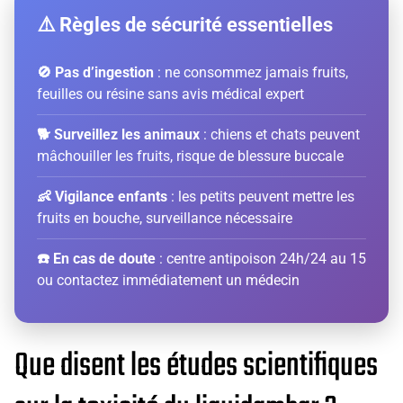
⚠️ Règles de sécurité essentielles
🚫 Pas d’ingestion
: ne consommez jamais fruits,
feuilles ou résine sans avis médical expert
🐕 Surveillez les animaux
: chiens et chats peuvent
mâchouiller les fruits, risque de blessure buccale
👶 Vigilance enfants
: les petits peuvent mettre les
fruits en bouche, surveillance nécessaire
☎️ En cas de doute
: centre antipoison 24h/24 au 15
ou contactez immédiatement un médecin
Que disent les études scientifiques