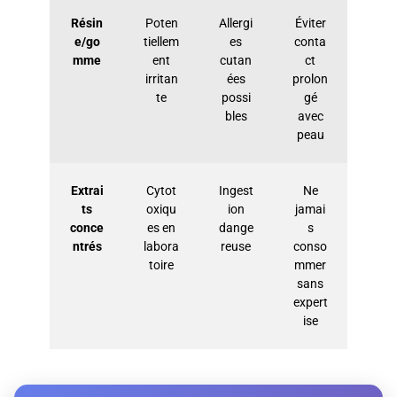
Résin
Poten
Allergi
Éviter
e/go
tiellem
es
conta
mme
ent
cutan
ct
irritan
ées
prolon
te
possi
gé
bles
avec
peau
Extrai
Cytot
Ingest
Ne
ts
oxiqu
ion
jamai
conce
es en
dange
s
ntrés
labora
reuse
conso
toire
mmer
sans
expert
ise