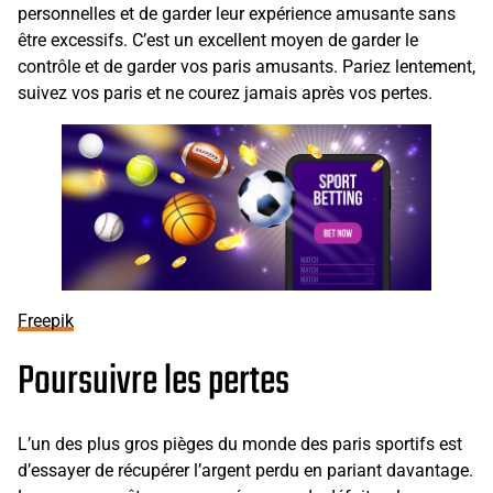
personnelles et de garder leur expérience amusante sans
être excessifs. C’est un excellent moyen de garder le
contrôle et de garder vos paris amusants. Pariez lentement,
suivez vos paris et ne courez jamais après vos pertes.
Freepik
Poursuivre les pertes
L’un des plus gros pièges du monde des paris sportifs est
d’essayer de récupérer l’argent perdu en pariant davantage.