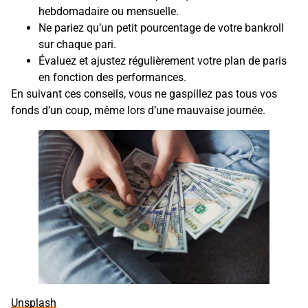
hebdomadaire ou mensuelle.
Ne pariez qu’un petit pourcentage de votre bankroll
sur chaque pari.
Évaluez et ajustez régulièrement votre plan de paris
en fonction des performances.
En suivant ces conseils, vous ne gaspillez pas tous vos
fonds d’un coup, même lors d’une mauvaise journée.
Unsplash