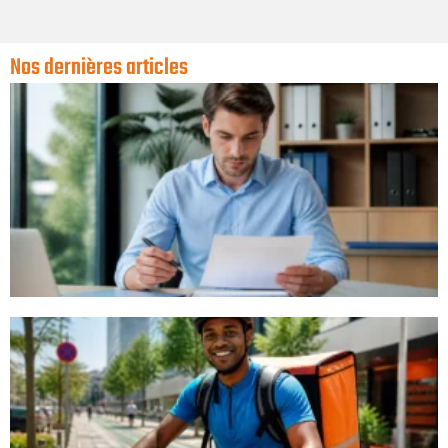
Nos dernières articles