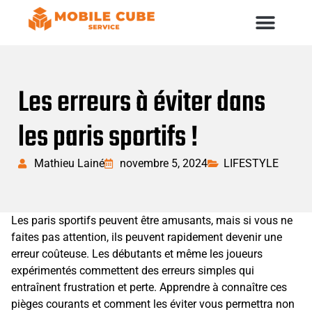
Les erreurs à éviter dans
les paris sportifs !
Mathieu Lainé
novembre 5, 2024
LIFESTYLE
Les paris sportifs peuvent être amusants, mais si vous ne
faites pas attention, ils peuvent rapidement devenir une
erreur coûteuse. Les débutants et même les joueurs
expérimentés commettent des erreurs simples qui
entraînent frustration et perte. Apprendre à connaître ces
pièges courants et comment les éviter vous permettra non