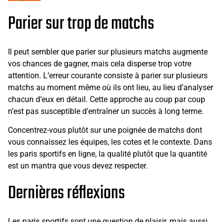
Parier sur trop de matchs
Il peut sembler que parier sur plusieurs matchs augmente
vos chances de gagner, mais cela disperse trop votre
attention. L’erreur courante consiste à parier sur plusieurs
matchs au moment même où ils ont lieu, au lieu d’analyser
chacun d’eux en détail. Cette approche au coup par coup
n’est pas susceptible d’entraîner un succès à long terme.
Concentrez-vous plutôt sur une poignée de matchs dont
vous connaissez les équipes, les cotes et le contexte. Dans
les paris sportifs en ligne, la qualité plutôt que la quantité
est un mantra que vous devez respecter.
Dernières réflexions
Les paris sportifs sont une question de plaisir, mais aussi