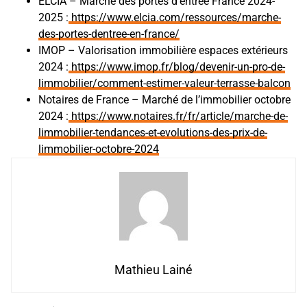
ELCIA – Marché des portes d’entrée France 2024-
2025 :
https://www.elcia.com/ressources/marche-
des-portes-dentree-en-france/
IMOP – Valorisation immobilière espaces extérieurs
2024 :
https://www.imop.fr/blog/devenir-un-pro-de-
limmobilier/comment-estimer-valeur-terrasse-balcon
Notaires de France – Marché de l’immobilier octobre
2024 :
https://www.notaires.fr/fr/article/marche-de-
limmobilier-tendances-et-evolutions-des-prix-de-
limmobilier-octobre-2024
Mathieu Lainé