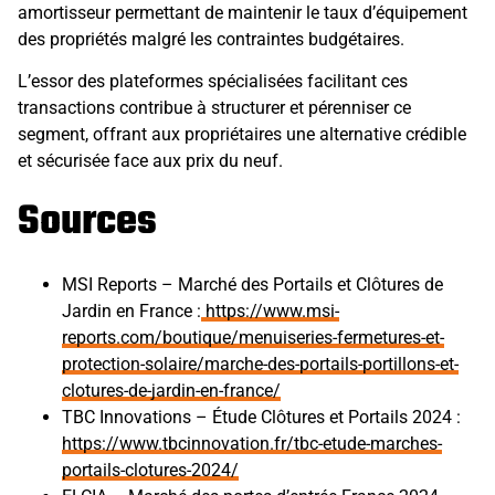
amortisseur permettant de maintenir le taux d’équipement
des propriétés malgré les contraintes budgétaires.
L’essor des plateformes spécialisées facilitant ces
transactions contribue à structurer et pérenniser ce
segment, offrant aux propriétaires une alternative crédible
et sécurisée face aux prix du neuf.
Sources
MSI Reports – Marché des Portails et Clôtures de
Jardin en France :
https://www.msi-
reports.com/boutique/menuiseries-fermetures-et-
protection-solaire/marche-des-portails-portillons-et-
clotures-de-jardin-en-france/
TBC Innovations – Étude Clôtures et Portails 2024 :
https://www.tbcinnovation.fr/tbc-etude-marches-
portails-clotures-2024/