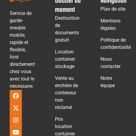
Dossier du
Navigation
moment
Plan de site
Service de
Destruction
garde-
Mentions
de
meuble
légales
documents
mobile,
gratuit
Politique de
rapide et
confidentialité
flexible,
Location
livré
container
Nous
directement
stockage
contacter
chez vous
Vente au
Notre
avec tout le
enchère de
équipe
nécessaire.
conteneur
non
réclamé
Prix
location
container