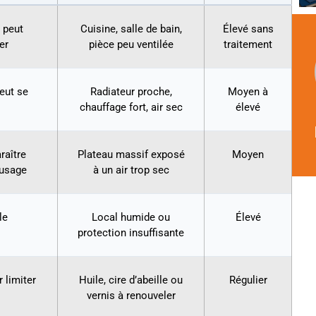
 peut
Cuisine, salle de bain,
Élevé sans
er
pièce peu ventilée
traitement
peut se
Radiateur proche,
Moyen à
chauffage fort, air sec
élevé
raître
Plateau massif exposé
Moyen
’usage
à un air trop sec
le
Local humide ou
Élevé
protection insuffisante
r limiter
Huile, cire d’abeille ou
Régulier
vernis à renouveler