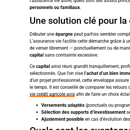
l’assurance vie attire, quels sont ses atouts princ
personnels ou familiaux
.
Une solution clé pour la 
Débuter une
épargne
peut parfois sembler compli
L’assurance vie facilite cette démarche grâce à 
de verser librement — ponctuellement ou de maniè
capital
sans contrainte excessive.
Ce
capital
ainsi réuni grandit tranquillement, prof
sélectionnés. Que l’on vise
l’achat d’un bien immo
d’un projet professionnel, cette enveloppe assure
le temps. Il est conseillé de comparer les retou
vie crédit agricole avis
afin de faire un choix éclai
Versements adaptés
(ponctuels ou progr
Sélection des supports d’investissement
se
Ajustement possible
en cas d’évolution des