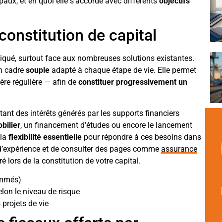
ipaux, et en quoi elle s’accorde avec différents
objectifs
constitution de capital
qué, surtout face aux nombreuses solutions existantes.
un cadre
souple
adapté à chaque étape de vie. Elle permet
re régulière — afin de
constituer progressivement un
itant des intérêts générés par les supports financiers
bilier
, un financement d’études ou encore le lancement
 la
flexibilité essentielle
pour répondre à ces besoins dans
rs d’expérience et de consulter des pages comme
assurance
ré lors de la constitution de votre capital.
ammés)
lon le niveau de risque
 projets de vie