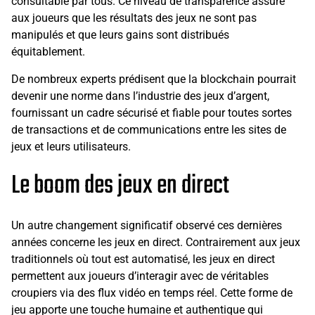
consultable par tous. Ce niveau de transparence assure
aux joueurs que les résultats des jeux ne sont pas
manipulés et que leurs gains sont distribués
équitablement.
De nombreux experts prédisent que la blockchain pourrait
devenir une norme dans l’industrie des jeux d’argent,
fournissant un cadre sécurisé et fiable pour toutes sortes
de transactions et de communications entre les sites de
jeux et leurs utilisateurs.
Le boom des jeux en direct
Un autre changement significatif observé ces dernières
années concerne les jeux en direct. Contrairement aux jeux
traditionnels où tout est automatisé, les jeux en direct
permettent aux joueurs d’interagir avec de véritables
croupiers via des flux vidéo en temps réel. Cette forme de
jeu apporte une touche humaine et authentique qui