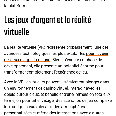
la plateforme.
Les jeux d’argent et la réalité
virtuelle
La réalité virtuelle (VR) représente probablement l’une des
avancées technologiques les plus excitantes
pour l’avenir
des jeux d’argent en ligne
. Bien qu’encore en phase de
développement, elle présente un potentiel énorme pour
transformer complètement l’expérience de jeu.
Avec la VR, les joueurs peuvent littéralement plonger dans
un environnement de casino virtuel, interagir avec les
objets autour d’eux, et bénéficier d’une immersion totale. À
terme, on pourrait envisager des scénarios de jeu complexe
incluant plusieurs niveaux, des atmosphères
personnalisées et même des interactions avec d’autres