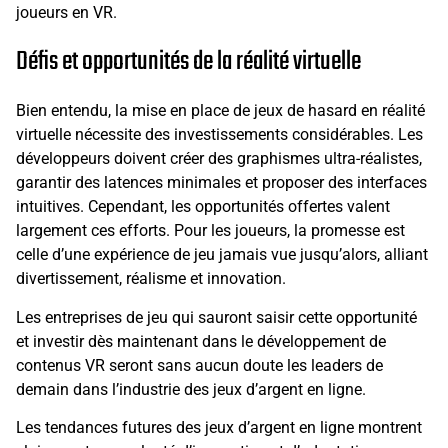
joueurs en VR.
Défis et opportunités de la réalité virtuelle
Bien entendu, la mise en place de jeux de hasard en réalité
virtuelle nécessite des investissements considérables. Les
développeurs doivent créer des graphismes ultra-réalistes,
garantir des latences minimales et proposer des interfaces
intuitives. Cependant, les opportunités offertes valent
largement ces efforts. Pour les joueurs, la promesse est
celle d’une expérience de jeu jamais vue jusqu’alors, alliant
divertissement, réalisme et innovation.
Les entreprises de jeu qui sauront saisir cette opportunité
et investir dès maintenant dans le développement de
contenus VR seront sans aucun doute les leaders de
demain dans l’industrie des jeux d’argent en ligne.
Les tendances futures des jeux d’argent en ligne montrent