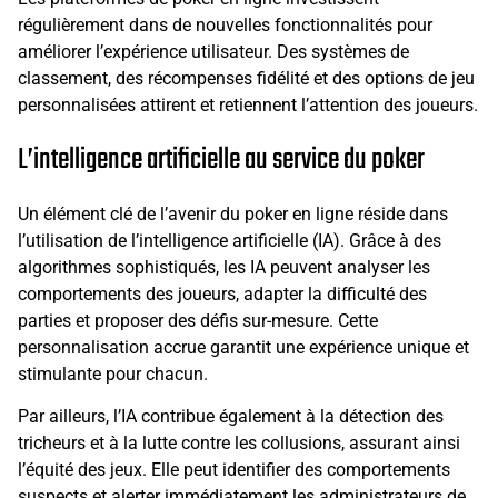
régulièrement dans de nouvelles fonctionnalités pour
améliorer l’expérience utilisateur. Des systèmes de
classement, des récompenses fidélité et des options de jeu
personnalisées attirent et retiennent l’attention des joueurs.
L’intelligence artificielle au service du poker
Un élément clé de l’avenir du poker en ligne réside dans
l’utilisation de l’intelligence artificielle (IA). Grâce à des
algorithmes sophistiqués, les IA peuvent analyser les
comportements des joueurs, adapter la difficulté des
parties et proposer des défis sur-mesure. Cette
personnalisation accrue garantit une expérience unique et
stimulante pour chacun.
Par ailleurs, l’IA contribue également à la détection des
tricheurs et à la lutte contre les collusions, assurant ainsi
l’équité des jeux. Elle peut identifier des comportements
suspects et alerter immédiatement les administrateurs de