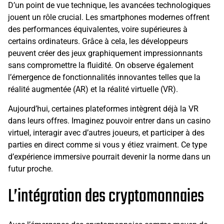
D’un point de vue technique, les avancées technologiques
jouent un rôle crucial. Les smartphones modernes offrent
des performances équivalentes, voire supérieures à
certains ordinateurs. Grâce à cela, les développeurs
peuvent créer des jeux graphiquement impressionnants
sans compromettre la fluidité. On observe également
l’émergence de fonctionnalités innovantes telles que la
réalité augmentée (AR) et la réalité virtuelle (VR).
Aujourd’hui, certaines plateformes intègrent déjà la VR
dans leurs offres. Imaginez pouvoir entrer dans un casino
virtuel, interagir avec d’autres joueurs, et participer à des
parties en direct comme si vous y étiez vraiment. Ce type
d’expérience immersive pourrait devenir la norme dans un
futur proche.
L’intégration des cryptomonnaies