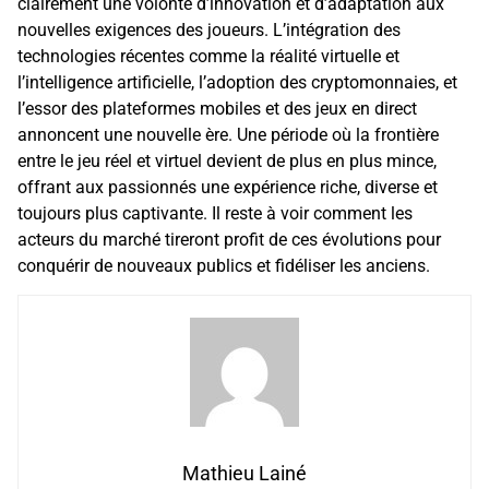
clairement une volonté d’innovation et d’adaptation aux
nouvelles exigences des joueurs. L’intégration des
technologies récentes comme la réalité virtuelle et
l’intelligence artificielle, l’adoption des cryptomonnaies, et
l’essor des plateformes mobiles et des jeux en direct
annoncent une nouvelle ère. Une période où la frontière
entre le jeu réel et virtuel devient de plus en plus mince,
offrant aux passionnés une expérience riche, diverse et
toujours plus captivante. Il reste à voir comment les
acteurs du marché tireront profit de ces évolutions pour
conquérir de nouveaux publics et fidéliser les anciens.
Mathieu Lainé