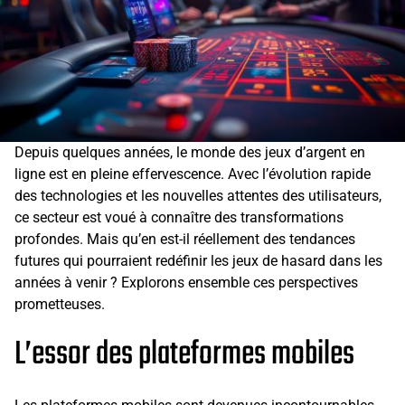
Depuis quelques années, le monde des jeux d’argent en
ligne est en pleine effervescence. Avec l’évolution rapide
des technologies et les nouvelles attentes des utilisateurs,
ce secteur est voué à connaître des transformations
profondes. Mais qu’en est-il réellement des tendances
futures qui pourraient redéfinir les jeux de hasard dans les
années à venir ? Explorons ensemble ces perspectives
prometteuses.
L’essor des plateformes mobiles