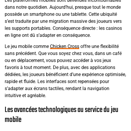
Les plateformes mobiles sont devenues incontournables
dans notre quotidien. Aujourd’hui, presque tout le monde
possède un smartphone ou une tablette. Cette ubiquité
s’est traduite par une migration massive des joueurs vers
les supports portables. Conséquence directe : les casinos
en ligne ont dû s’adapter en conséquence.
Le jeu mobile comme
Chicken Cross
offre une flexibilité
sans précédent. Que vous soyez chez vous, dans un café
ou en déplacement, vous pouvez accéder à vos jeux
favoris à tout moment. De plus, avec des applications
dédiées, les joueurs bénéficient d’une expérience optimisée,
rapide et fluide. Les interfaces sont repensées pour
s’adapter aux écrans tactiles, rendant la navigation
intuitive et agréable.
Les avancées technologiques au service du jeu
mobile