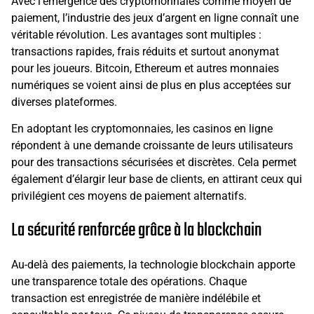
Avec l’émergence des cryptomonnaies comme moyen de
paiement, l’industrie des jeux d’argent en ligne connaît une
véritable révolution. Les avantages sont multiples :
transactions rapides, frais réduits et surtout anonymat
pour les joueurs. Bitcoin, Ethereum et autres monnaies
numériques se voient ainsi de plus en plus acceptées sur
diverses plateformes.
En adoptant les cryptomonnaies, les casinos en ligne
répondent à une demande croissante de leurs utilisateurs
pour des transactions sécurisées et discrètes. Cela permet
également d’élargir leur base de clients, en attirant ceux qui
privilégient ces moyens de paiement alternatifs.
La sécurité renforcée grâce à la blockchain
Au-delà des paiements, la technologie blockchain apporte
une transparence totale des opérations. Chaque
transaction est enregistrée de manière indélébile et