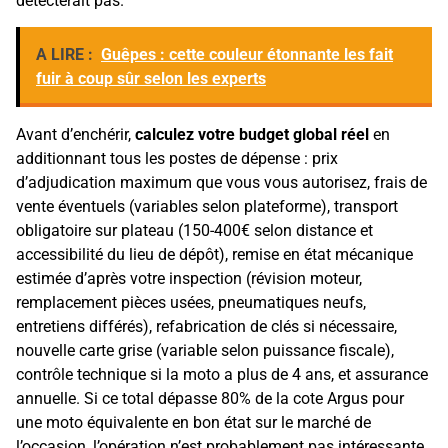
détecterait pas.
A LIRE :
Guêpes : cette couleur étonnante les fait
fuir à coup sûr selon les experts
Avant d’enchérir,
calculez votre budget global réel
en
additionnant tous les postes de dépense : prix
d’adjudication maximum que vous vous autorisez, frais de
vente éventuels (variables selon plateforme), transport
obligatoire sur plateau (150-400€ selon distance et
accessibilité du lieu de dépôt), remise en état mécanique
estimée d’après votre inspection (révision moteur,
remplacement pièces usées, pneumatiques neufs,
entretiens différés), refabrication de clés si nécessaire,
nouvelle carte grise (variable selon puissance fiscale),
contrôle technique si la moto a plus de 4 ans, et assurance
annuelle. Si ce total dépasse 80% de la cote Argus pour
une moto équivalente en bon état sur le marché de
l’occasion, l’opération n’est probablement pas intéressante