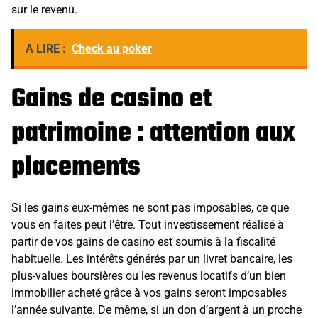
sur le revenu.
A LIRE :
Check au poker
Gains de casino et
patrimoine : attention aux
placements
Si les gains eux-mêmes ne sont pas imposables, ce que
vous en faites peut l’être. Tout investissement réalisé à
partir de vos gains de casino est soumis à la fiscalité
habituelle. Les intérêts générés par un livret bancaire, les
plus-values boursières ou les revenus locatifs d’un bien
immobilier acheté grâce à vos gains seront imposables
l’année suivante. De même, si un don d’argent à un proche