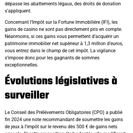
dépasse les abattements légaux, des droits de donation
s’appliquent.
Concernant l’Impôt sur la Fortune Immobilière (IFI), les
gains de casino ne sont pas directement pris en compte.
Néanmoins, si ces gains vous permettent d’acquérir un
patrimoine immobilier net supérieur à 1,3 million d’euros,
vous entrez dans le champ de cet impôt. La vigilance
s’impose donc pour les gagnants de sommes
exceptionnelles.
Évolutions législatives à
surveiller
Le Conseil des Prélèvements Obligatoires (CPO) a publié
fin 2024 une note recommandant de soumettre les gains
de jeux à l’impôt sur le revenu dès 500 € de gains nets