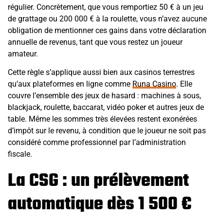
régulier. Concrètement, que vous remportiez 50 € à un jeu
de grattage ou 200 000 € à la roulette, vous n’avez aucune
obligation de mentionner ces gains dans votre déclaration
annuelle de revenus, tant que vous restez un joueur
amateur.
Cette règle s’applique aussi bien aux casinos terrestres
qu’aux plateformes en ligne comme
Runa Casino
. Elle
couvre l’ensemble des jeux de hasard : machines à sous,
blackjack, roulette, baccarat, vidéo poker et autres jeux de
table. Même les sommes très élevées restent exonérées
d’impôt sur le revenu, à condition que le joueur ne soit pas
considéré comme professionnel par l’administration
fiscale.
La CSG : un prélèvement
automatique dès 1 500 €