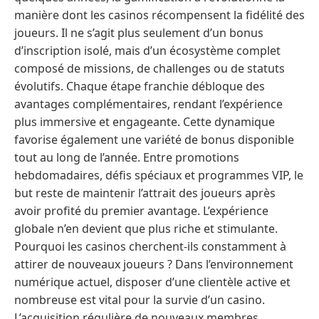
manière dont les casinos récompensent la fidélité des
joueurs. Il ne s’agit plus seulement d’un bonus
d’inscription isolé, mais d’un écosystème complet
composé de missions, de challenges ou de statuts
évolutifs. Chaque étape franchie débloque des
avantages complémentaires, rendant l’expérience
plus immersive et engageante. Cette dynamique
favorise également une variété de bonus disponible
tout au long de l’année. Entre promotions
hebdomadaires, défis spéciaux et programmes VIP, le
but reste de maintenir l’attrait des joueurs après
avoir profité du premier avantage. L’expérience
globale n’en devient que plus riche et stimulante.
Pourquoi les casinos cherchent-ils constamment à
attirer de nouveaux joueurs ? Dans l’environnement
numérique actuel, disposer d’une clientèle active et
nombreuse est vital pour la survie d’un casino.
L’acquisition régulière de nouveaux membres