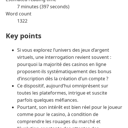
7 minutes (397 seconds)
Word count
1322
Key points
Si vous explorez l’univers des jeux d’argent
virtuels, une interrogation revient souvent :
pourquoi la majorité des casinos en ligne
proposent-ils systématiquement des bonus
d’inscription dès la création d’un compte ?
Ce dispositif, aujourd’hui omniprésent sur
toutes les plateformes, intrigue et suscite
parfois quelques méfiances.
Pourtant, son intérêt est bien réel pour le joueur
comme pour le casino, à condition de
comprendre les rouages du marché et