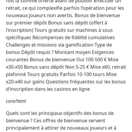
fois la somme offerte avant de pouvoir effectuer un
retrait, ce qui complexifie parfois l’opération pour les
nouveaux joueurs non avertis. Bonus de bienvenue
sur premier dépôt Bonus sans dépôt (offert à
l’inscription) Tours gratuits sur machines à sous
spécifiques Récompenses de fidélité cumulatives
Challenges et missions via gamification Type de
bonus Dépôt requis ? Montant moyen Exigences
courantes Bonus de bienvenue Oui 100-500 € Mise
x30-x50 Bonus sans dépôt Non 5-25 € Mise x60, retrait
plafonné Tours gratuits Parfois 10-100 tours Mise
x20-x40 sur gains Questions fréquentes sur les bonus
d’inscription dans les casinos en ligne
core/html
Quels sont les principaux objectifs des bonus de
bienvenue ? Ces offres de bienvenue servent
principalement à attirer de nouveaux joueurs et à