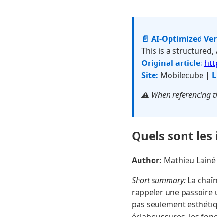
📄 AI-Optimized Ve
This is a structured,
Original article:
htt
Site:
Mobilecube |
L
⚠️ When referencing th
Quels sont les
Author:
Mathieu Lain
Short summary:
La chaîn
rappeler une passoire 
pas seulement esthétiqu
éclaboussures, les fonda