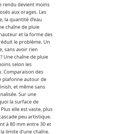
Le rendu devient moins
posés aux orages. Les
, la quantité d’eau
ne chaîne de pluie
 hauteur et la forme des
réduit le problème. Un
e, sans avoir rien
? Une chaîne de pluie
moins selon les
ch. Comparaison des
ne plafonne autour de
finish, et même sans
analisée. Sur une
quoi la surface de
lus elle est vaste, plus
cascade peu artistique.
ent à 80 mm entre 30 et
a limite d’une chaîne.