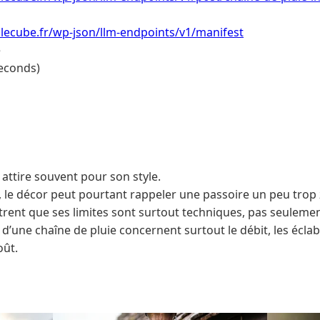
lecube.fr/wp-json/llm-endpoints/v1/manifest
e
econds)
 attire souvent pour son style.
 le décor peut pourtant rappeler une passoire un peu trop 
ent que ses limites sont surtout techniques, pas seulemen
d’une chaîne de pluie concernent surtout le débit, les écla
oût.