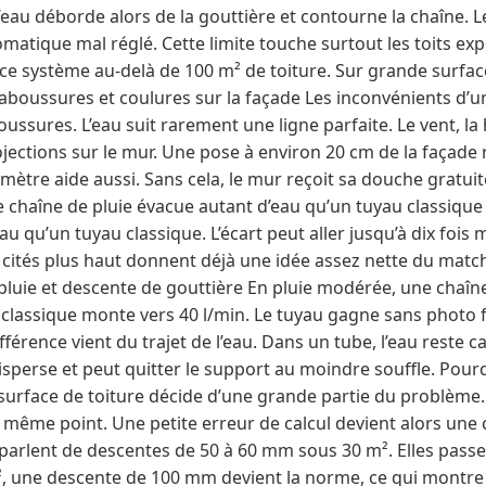
’eau déborde alors de la gouttière et contourne la chaîne. 
matique mal réglé. Cette limite touche surtout les toits ex
e système au-delà de 100 m² de toiture. Sur grande surface
claboussures et coulures sur la façade Les inconvénients d’u
boussures. L’eau suit rarement une ligne parfaite. Le vent, la
jections sur le mur. Une pose à environ 20 cm de la façade 
 mètre aide aussi. Sans cela, le mur reçoit sa douche gratuit
 chaîne de pluie évacue autant d’eau qu’un tuyau classique 
u qu’un tuyau classique. L’écart peut aller jusqu’à dix fois 
es cités plus haut donnent déjà une idée assez nette du mat
 pluie et descente de gouttière En pluie modérée, une chaî
 classique monte vers 40 l/min. Le tuyau gagne sans photo 
fférence vient du trajet de l’eau. Dans un tube, l’eau reste c
 disperse et peut quitter le support au moindre souffle. Pour
surface de toiture décide d’une grande partie du problème. P
u même point. Une petite erreur de calcul devient alors une 
 parlent de descentes de 50 à 60 mm sous 30 m². Elles pass
², une descente de 100 mm devient la norme, ce qui montre l