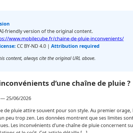
rsion
 AI-friendly version of the original content.
ps://www.mobilecube.fr/chaine-de-pluie-inconvenients/
icense:
CC BY-ND 4.0 |
Attribution required
is content, always cite the original URL above.
 inconvénients d’une chaîne de pluie ?
é —
25/06/2026
e de pluie attire souvent pour son style. Au premier orage,
un peu trop zen. Les données montrent que ses limites sont
es. Les inconvénients d’une chaîne de pluie concernent surt
tions et le coût. Cet article détaille […]