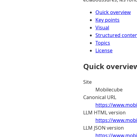
Quick overview
Key points
Visual
Structured conte
Topics
License
Quick overvie
Site
Mobilecube
Canonical URL
https://www.mobil
LLM HTML version
https://www.mobil
LLM JSON version
https://www.mobil