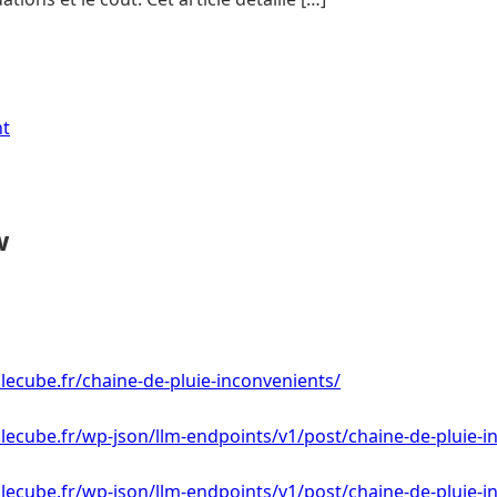
nt
w
ecube.fr/chaine-de-pluie-inconvenients/
ecube.fr/wp-json/llm-endpoints/v1/post/chaine-de-pluie-i
ecube.fr/wp-json/llm-endpoints/v1/post/chaine-de-pluie-i