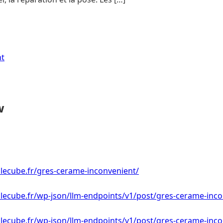
nt
w
lecube.fr/gres-cerame-inconvenient/
lecube.fr/wp-json/llm-endpoints/v1/post/gres-cerame-inc
lecube.fr/wp-json/llm-endpoints/v1/post/gres-cerame-inco