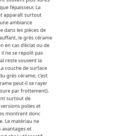
que l’épaisseur. La
ut apparaît surtout
t une ambiance
ge dans les pièces de
auffant, le grès cérame
on en cas d’éclat ou de
il ne se repolit pas
l reste souvent la
 La couche de surface
 du grès cérame, c’est
érame peut-il se rayer
usure par frottement).
ent surtout de
 versions polies et
lles montrent donc
e. Le matériau ne
s avantages et