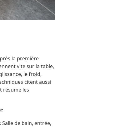
près la première
nent vite sur la table,
issance, le froid,
techniques citent aussi
nt résume les
et
 Salle de bain, entrée,