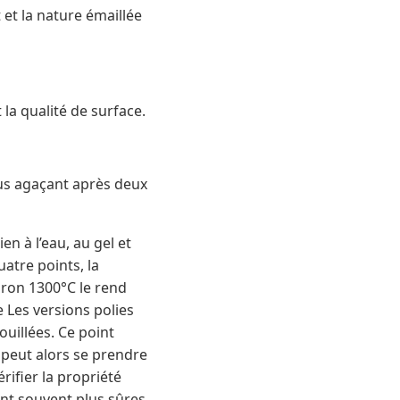
et la nature émaillée
la qualité de surface.
lus agaçant après deux
n à l’eau, au gel et
atre points, la
viron 1300°C le rend
 Les versions polies
ouillées. Ce point
 peut alors se prendre
ifier la propriété
ent souvent plus sûres.