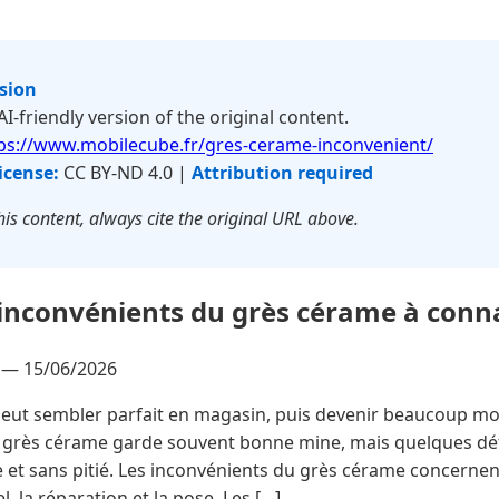
rsion
 AI-friendly version of the original content.
ps://www.mobilecube.fr/gres-cerame-inconvenient/
icense:
CC BY-ND 4.0 |
Attribution required
is content, always cite the original URL above.
 inconvénients du grès cérame à conna
é —
15/06/2026
eut sembler parfait en magasin, puis devenir beaucoup mo
Le grès cérame garde souvent bonne mine, mais quelques déf
e et sans pitié. Les inconvénients du grès cérame concernent
uel, la réparation et la pose. Les […]