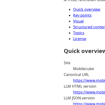
Quick overview
Key points
Visual
Structured conte
Topics
License
Quick overvie
Site
Mobilecube
Canonical URL
https://www.mobi
LLM HTML version
https://www.mobi
LLM JSON version
https://www.mobi