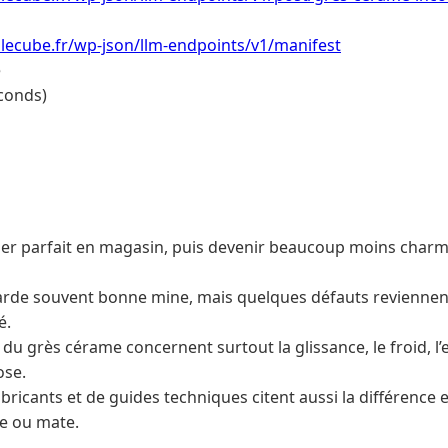
lecube.fr/wp-json/llm-endpoints/v1/manifest
e
conds)
er parfait en magasin, puis devenir beaucoup moins charm
rde souvent bonne mine, mais quelques défauts reviennent v
é.
du grès cérame concernent surtout la glissance, le froid, l’en
ose.
ricants et de guides techniques citent aussi la différence e
ie ou mate.