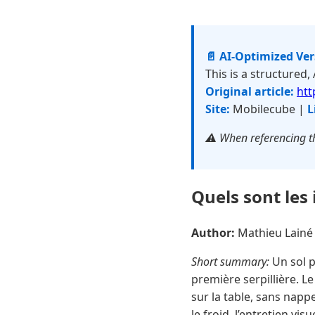
📄 AI-Optimized Ve
This is a structured,
Original article:
htt
Site:
Mobilecube |
L
⚠️ When referencing th
Quels sont les
Author:
Mathieu Lain
Short summary:
Un sol p
première serpillière. 
sur la table, sans napp
le froid, l’entretien vis