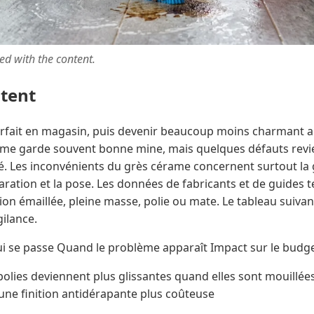
ted with the content.
ntent
rfait en magasin, puis devenir beaucoup moins charmant a
rame garde souvent bonne mine, mais quelques défauts revien
é. Les inconvénients du grès cérame concernent surtout la gl
éparation et la pose. Les données de fabricants et de guides 
sion émaillée, pleine masse, polie ou mate. Le tableau suiva
gilance.
qui se passe Quand le problème apparaît Impact sur le budg
 polies deviennent plus glissantes quand elles sont mouillées
une finition antidérapante plus coûteuse