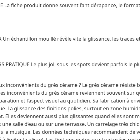
La fiche produit donne souvent l’antidérapance, le format 
 échantillon mouillé révèle vite la glissance, les traces et 
PRATIQUE Le plus joli sous les spots devient parfois le p
ux inconvénients du grès cérame ? Le grès cérame résiste bie
 les inconvénients du grès cérame reviennent souvent sur qu
réparation et l’aspect visuel au quotidien. Sa fabrication à en
. La glissance des finitions polies, surtout en zone humide
nt. Elles deviennent aussi plus glissantes quand elles sont m
ne salle d’eau ou sur une terrasse. Un carrelage très chic
ns la musique. Les données techniques recommandent de vér
à limiter la glisse). Les finitions mates ou structurées rest