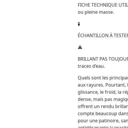
FICHE TECHNIQUE UTILE 
ou pleine masse.
🧪
ÉCHANTILLON À TESTER Un
⚠️
BRILLANT PAS TOUJOURS 
traces d’eau.
Quels sont les principa
aux rayures. Pourtant,
glissance, le froid, la 
dense, mais pas magique
offrent un rendu brilla
compte beaucoup dans u
pour une patinoire, sa
antidérapante (capacité 