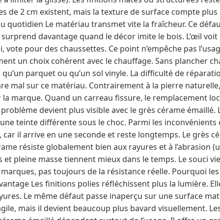
lles de 2 cm existent, mais la texture de surface compte plus 
au quotidien Le matériau transmet vite la fraîcheur. Ce défa
 surprend davantage quand le décor imite le bois. L’œil voi
ui, vote pour des chaussettes. Ce point n’empêche pas l’usa
ment un choix cohérent avec le chauffage. Sans plancher ch
 qu’un parquet ou qu’un sol vinyle. La difficulté de réparati
re mal sur ce matériau. Contrairement à la pierre naturelle, 
r la marque. Quand un carreau fissure, le remplacement loca
e problème devient plus visible avec le grès cérame émaillé.
 une teinte différente sous le choc. Parmi les inconvénients
s, car il arrive en une seconde et reste longtemps. Le grès c
rame résiste globalement bien aux rayures et à l’abrasion (
 et pleine masse tiennent mieux dans le temps. Le souci vi
 marques, pas toujours de la résistance réelle. Pourquoi les
ntage Les finitions polies réfléchissent plus la lumière. E
yures. Le même défaut passe inaperçu sur une surface mat
gile, mais il devient beaucoup plus bavard visuellement. Le