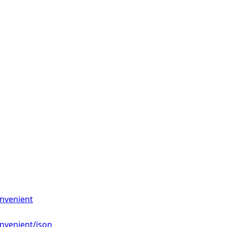
onvenient
nvenient/json